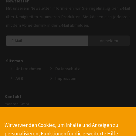
Newsletter
Mit unserem Newsletter informieren wir Sie regelmäßig per E-Mail
über Neuigkeiten zu unseren Produkten. Sie können sich jederzeit
mit dem Abmeldenlink in der E-Mail abmelden.
Anmelden
Sitemap
Unternehmen
Datenschutz
AGB
Impressum
Kontakt
menten GmbH
An der Gohrsmühle 25
51465 Bergisch Gladbach
Wir verwenden Cookies, um Inhalte und Anzeigen zu
+49220223990
personalisieren, Funktionen für die erweiterte Hilfe