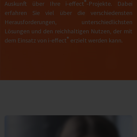
®
Auskunft über Ihre i‑effect
-Projekte. Dabei
erfahren Sie viel über die verschiedensten
Herausforderungen, unterschiedlichsten
Lösungen und den reichhaltigen Nutzen, der mit
®
dem Einsatz von i‑effect
erzielt werden kann.