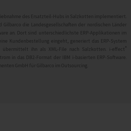
iebnahme des Ersatzteil-Hubs in Salzkotten implementiert.
d Gilbarco die Landesgesellschaften der nordischen Länder
are an. Dort sind unterschiedlichste ERP-Applikationen im
 eine Kundenbestellung eingeht, generiert das ERP-System
®
d übermittelt ihn als XML-File nach Salzkotten. i‑effect
trom in das DB2-Format der IBM i-basierten ERP-Software.
 menten GmbH für Gilbarco im Outsourcing.