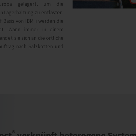
uropa gelagert, um die
en Lagerhaltung zu entlasten.
f Basis von IBM i werden die
itet. Wann immer in einem
det sie sich an die örtliche
auftrag nach Salzkotten und
®
fect
verknüpft heterogene Systeme