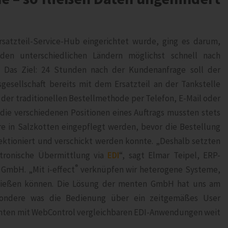
rsatzteil-Service-Hub eingerichtet wurde, ging es darum,
den unterschiedlichen Ländern möglichst schnell nach
. Das Ziel: 24 Stunden nach der Kundenanfrage soll der
gesellschaft bereits mit dem Ersatzteil an der Tankstelle
it der traditionellen Bestellmethode per Telefon, E-Mail oder
die verschiedenen Positionen eines Auftrags mussten stets
e in Salzkotten eingepflegt werden, bevor die Bestellung
ktioniert und verschickt werden konnte. „Deshalb setzten
ktronische Übermittlung via
EDI
“, sagt Elmar Teipel, ERP-
®
 GmbH. „Mit i‑effect
verknüpfen wir heterogene Systeme,
ließen können. Die Lösung der menten GmbH hat uns am
sondere was die Bedienung über ein zeitgemäßes User
menten mit WebControl vergleichbaren EDI-Anwendungen weit