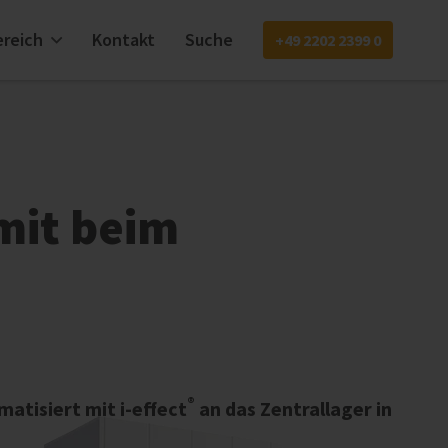
reich
Kontakt
Suche
+49 2202 2399 0
EN
mit beim
®
atisiert mit i‑effect
an das Zentrallager in