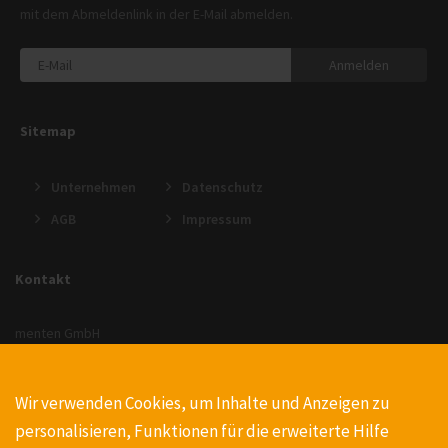
mit dem Abmeldenlink in der E-Mail abmelden.
Anmelden
Sitemap
Unternehmen
Datenschutz
AGB
Impressum
Kontakt
menten GmbH
An der Gohrsmühle 25
51465 Bergisch Gladbach
Wir verwenden Cookies, um Inhalte und Anzeigen zu
+49220223990
personalisieren, Funktionen für die erweiterte Hilfe
info@menten.com