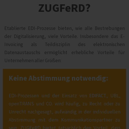
ZUGFeRD?
Etablierte EDI-Prozesse bieten, wie alle Bestrebungen
der Digitalisierung, viele Vorteile. Insbesondere das E-
Invoicing als Teildisziplin des elektronischen
Datenaustauschs ermöglicht erhebliche Vorteile für
Unternehmen aller Größen:
Keine Abstimmung notwendig:
EDI-Prozessen und der Einsatz von
EDIFACT
, UBL,
openTRANS und CO. wird häufig, zu Recht oder zu
Unrecht nachgesagt, aufwändig in der individuellen
Abstimmung mit dem Kommunikationspartner zu
sein. ZUGFeRD bietet tatsächlich den Vorteil, dass