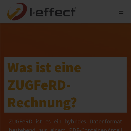
Was ist eine
ZUGFeRD-
Rechnung?
ZUGFeRD ist es ein hybrides Datenformat
bestehend aus einem PDF-Container-Anteil