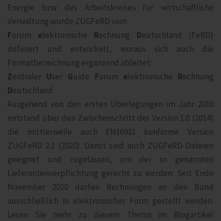
Energie bzw. des Arbeitskreises für wirtschaftliche
Verwaltung wurde ZUGFeRD vom
F
orum
e
lektronische
R
echnung
D
eutschland (FeRD)
definiert und entwickelt, woraus sich auch die
Formatbezeichnung ergänzend ableitet:
Z
entraler
U
ser
G
uide
F
orum
e
lektronische
R
echnung
D
eutschland.
Ausgehend von den ersten Überlegungen im Jahr 2010
entstand über den Zwischenschritt der Version 1.0 (2014)
die mittlerweile auch EN16931 konforme Version
ZUGFeRD 2.1 (2020). Damit sind auch ZUGFeRD-Dateien
geeignet und zugelassen, um der so genannten
Lieferantenverpflichtung gerecht zu werden: Seit Ende
November 2020 dürfen Rechnungen an den Bund
ausschließlich in elektronischer Form gestellt werden.
Lesen Sie mehr zu diesem Thema im Blogartikel