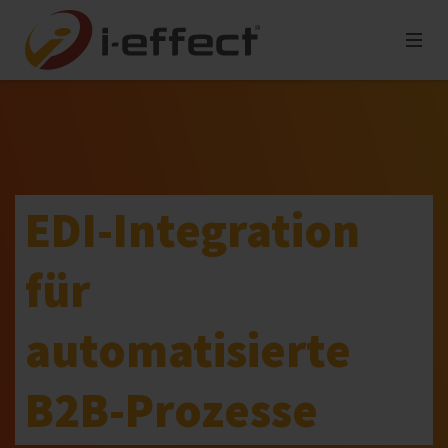
EDI-Integration
für
automatisierte
B2B-Prozesse