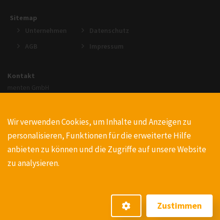
Sitemap
Unternehmen
Datenschutz
AGB
Impressum
Kontakt
menten GmbH
An der Gohrsmühle 25
51465 Bergisch Gladbach
Wir verwenden Cookies, um Inhalte und Anzeigen zu
+49220223990
personalisieren, Funktionen für die erweiterte Hilfe
info@menten.com
anbieten zu können und die Zugriffe auf unsere Website
zu analysieren.
Zustimmen
© Copyright 1989 - 2026 by menten GmbH. All Rights Reserved.