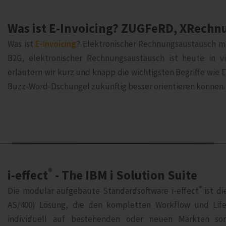
Was ist E-Invoicing? ZUGFeRD, XRechn
Was ist
E-Invoicing
? Elektronischer Rechnungsaustausch mit
B2G, elektronischer Rechnungsaustausch ist heute in v
erläutern wir kurz und knapp die wichtigsten Begriffe wie E
Buzz-Word-Dschungel zukünftig besser orientieren können.
®
i‑effect
- The IBM i Solution Suite
®
Die modular aufgebaute Standardsoftware i‑effect
ist di
AS/400) Lösung, die den kompletten Workflow und Lif
individuell auf bestehenden oder neuen Märkten sor