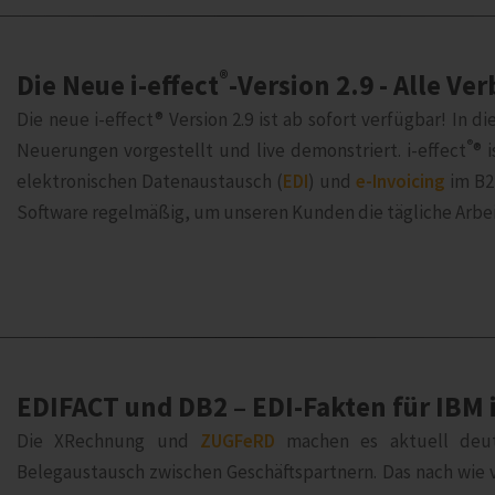
®
Die Neue i‑effect
-Version 2.9 - Alle Ve
Die neue i‑effect® Version 2.9 ist ab sofort verfügbar! In
®
Neuerungen vorgestellt und live demonstriert. i‑effect
® 
elektronischen Datenaustausch (
EDI
) und
e-Invoicing
im B2
Software regelmäßig, um unseren Kunden die tägliche Arbeit
EDIFACT und DB2 – EDI-Fakten für IBM 
Die XRechnung und
ZUGFeRD
machen es aktuell deutl
Belegaustausch zwischen Geschäftspartnern. Das nach wie 