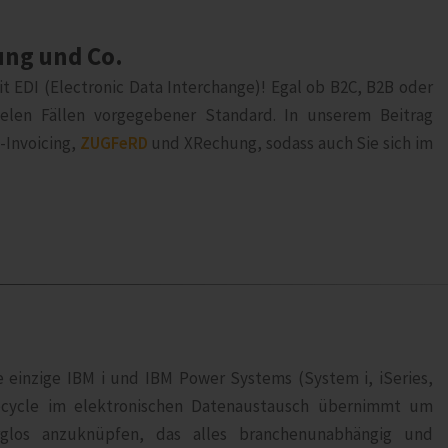
ung und Co.
 EDI (Electronic Data Interchange)! Egal ob B2C, B2B oder
ielen Fällen vorgegebener Standard. In unserem Beitrag
-Invoicing,
ZUGFeRD
und XRechung, sodass auch Sie sich im
e einzige IBM i und IBM Power Systems (System i, iSeries,
ecycle im elektronischen Datenaustausch übernimmt um
glos anzuknüpfen, das alles branchenunabhängig und