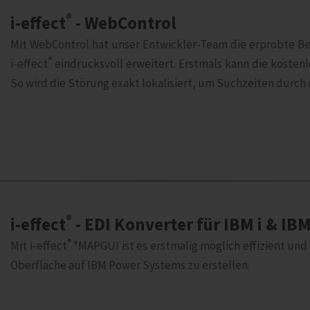
®
i‑effect
- WebControl
Mit WebControl hat unser Entwickler-Team die erprobte Be
®
i‑effect
eindrucksvoll erweitert. Erstmals kann die kostenl
So wird die Störung exakt lokalisiert, um Suchzeiten durch
®
i‑effect
- EDI Konverter für IBM i & I
®
Mit i‑effect
*MAPGUI ist es erstmalig möglich effizient und
Oberfläche auf IBM Power Systems zu erstellen.