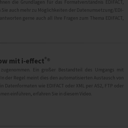
Ihnen die Grundlagen für das Formatverständnis EDIFACT,
ren Sie auch mehr zu Möglichkeiten der Datenumsetzung/EDI-
eantworten gerne auch all Ihre Fragen zum Thema EDIFACT,
®
w mit i‑effect
®
ch zugenommen. Ein großer Bestandteil des Umgangs mit
 In der Regel meint dies den automatisierten Austausch von
n Datenformaten wie EDIFACT oder XML per AS2, FTP oder
hmen einführen, erfahren Sie in diesem Video.