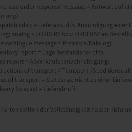
rchase order response message = Antwort auf ein
hnung)
patch advic = Lieferavis, d.h. Ankündigung einer 
ung; analog zu ORDERS bzw. ORDERSP im Bestell
ce catalogue message = Preisliste/Katalog)
entory report = Lagerbestandsbericht)
les report = Abverkaufsbenachrichtigung)
tructions of transport = Transport-/Speditionsauft
us of transport = Statusnachricht zu einer Liefer
ivery forecast = Lieferabruf)
narten sollten der Vollständigkeit halber nicht 