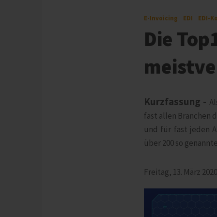
E-Invoicing
EDI
EDI-K
Die Top
meistve
Kurzfassung -
Al
fast allen Branchen 
und für fast jeden 
über 200 so genannte
Freitag, 13. März 202