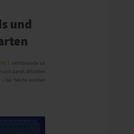
ds und
arten
FACT
mittlerweile ist
n sich damit abbilden
t – bis heute wurden