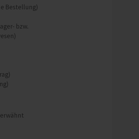
e Bestellung)
Lager- bzw.
wesen)
rag)
ung)
unerwähnt