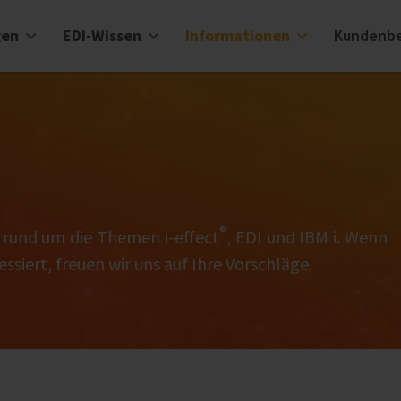
gen
EDI-Wissen
Informationen
Kundenbe
®
l rund um die Themen i‑effect
, EDI und IBM i. Wenn
ssiert, freuen wir uns auf Ihre Vorschläge.