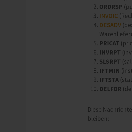
ORDRSP
(pu
INVOIC
(Rec
DESADV
(des
Warenliefer
PRICAT
(pri
INVRPT
(inv
SLSRPT
(sa
IFTMIN
(ins
IFTSTA
(stat
DELFOR
(del
Diese Nachrichte
bleiben: