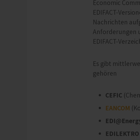
Economic Commis
EDIFACT-Versione
Nachrichten auf
Anforderungen u
EDIFACT-Verzeich
Es gibt mittlerw
gehören
CEFIC
(Chem
EANCOM
(Ko
EDI@Energ
EDILEKTRO