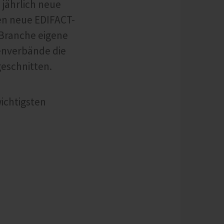
jährlich neue
den neue EDIFACT-
 Branche eigene
enverbände die
geschnitten.
wichtigsten