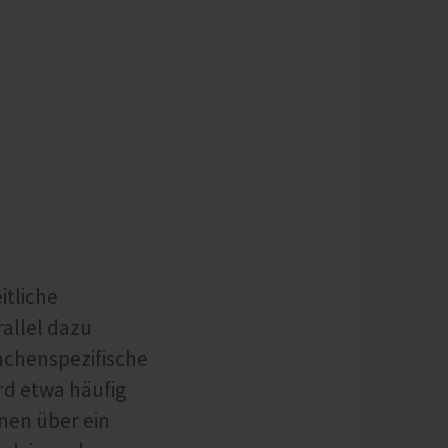
itliche
allel dazu
nchenspezifische
rd etwa häufig
onen über ein