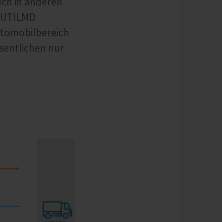
uch in anderen
s UTILMD
utomobilbereich
esentlichen nur