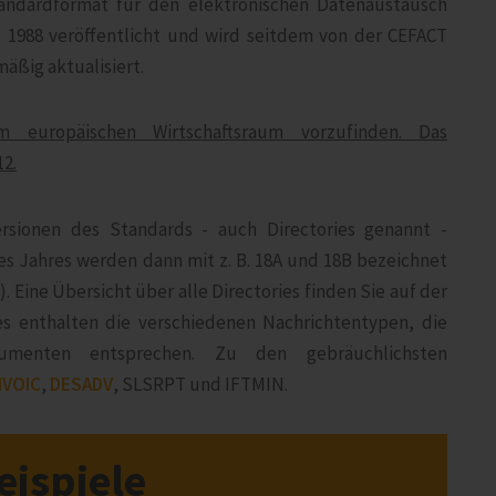
Standardformat für den elektronischen Datenaustausch
t 1988 veröffentlicht und wird seitdem von der CEFACT
äßig aktualisiert.
 europäischen Wirtschaftsraum vorzufinden. Das
2.
rsionen des Standards - auch Directories genannt -
nes Jahres werden dann mit z. B. 18A und 18B bezeichnet
). Eine Übersicht über alle Directories finden Sie auf der
ies enthalten die verschiedenen Nachrichtentypen, die
kumenten entsprechen. Zu den gebräuchlichsten
NVOIC
,
DESADV
, SLSRPT und IFTMIN.
ispiele