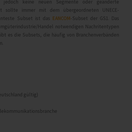
ei jedoch keine neuen Segmente oder geänderte
set sollte immer mit dem übergeordneten UNECE-
nnteste Subset ist das
EANCOM
-Subset der GS1. Das
umgüterindustrie/Handel notwendigen Nachritentypen
ibt es die Subsets, die häufig von Branchenverbänden
n.
eutschland gültig)
 Telekommunikationsbranche