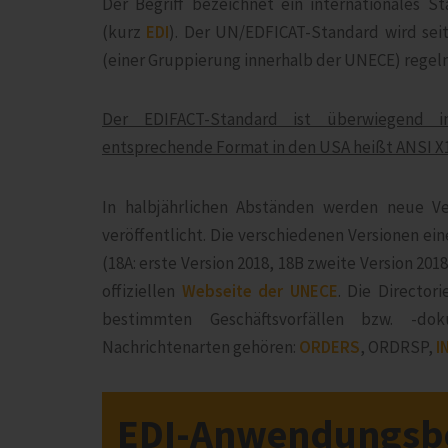
Der Begriff bezeichnet ein internationales 
(kurz
EDI
). Der UN/EDFICAT-Standard wird sei
(einer Gruppierung innerhalb der UNECE) regelm
Der EDIFACT-Standard ist überwiegend im
entsprechende Format in den USA heißt ANSI X1
In halbjährlichen Abständen werden neue Ve
veröffentlicht. Die verschiedenen Versionen ei
(18A: erste Version 2018, 18B zweite Version 2018
offiziellen
Webseite der UNECE
. Die Director
bestimmten Geschäftsvorfällen bzw. -do
Nachrichtenarten gehören:
ORDERS
, ORDRSP,
I
EDI-Anwendungsbe