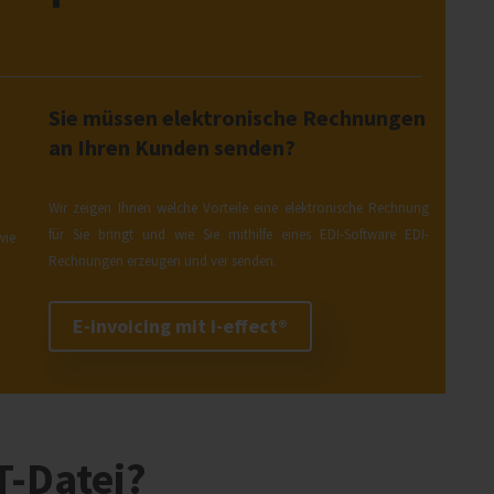
Sie müssen elektronische Rechnungen
t
an Ihren Kunden senden?
Wir zeigen Ihnen welche Vorteile eine elektronische Rechnung
für Sie bringt und wie Sie mithilfe eines EDI-Software EDI-
wie
Rechnungen erzeugen und ver senden.
E-invoicing mit i‑effect®
T-Datei?