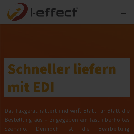
Schneller liefern
mit EDI
Das Faxgerät rattert und wirft Blatt für Blatt die
Bestellung aus – zugegeben ein fast überholtes
Szenario. Dennoch ist die Bearbeitung