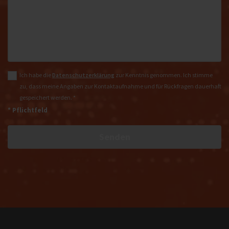
Ich habe die
Datenschutzerklärung
zur Kenntnis genommen. Ich stimme
zu, dass meine Angaben zur Kontaktaufnahme und für Rückfragen dauerhaft
gespeichert werden. *
* Pflichtfeld
Senden