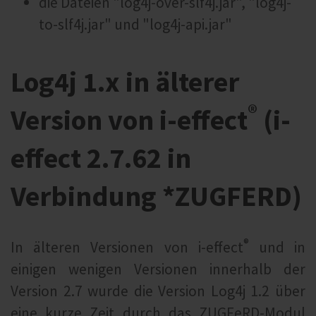
die Dateien "log4j-over-slf4j.jar", "log4j-
to-slf4j.jar" und "log4j-api.jar"
Log4j 1.x in älterer
®
Version von i‑effect
(i-
effect 2.7.62 in
Verbindung *ZUGFERD)
®
In älteren Versionen von i‑effect
und in
einigen wenigen Versionen innerhalb der
Version 2.7 wurde die Version Log4j 1.2 über
eine kurze Zeit durch das ZUGFeRD-Modul