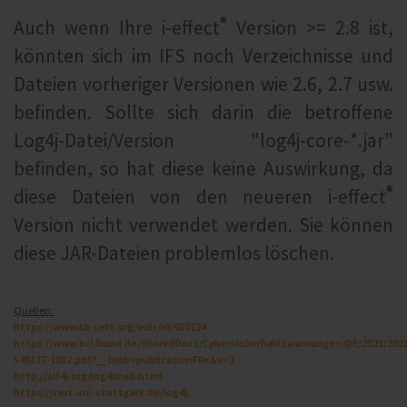
®
Auch wenn Ihre i‑effect
Version >= 2.8 ist,
könnten sich im IFS noch Verzeichnisse und
Dateien vorheriger Versionen wie 2.6, 2.7 usw.
befinden. Sollte sich darin die betroffene
Log4j-Datei/Version "log4j-core-*.jar"
befinden, so hat diese keine Auswirkung, da
®
diese Dateien von den neueren i‑effect
Version nicht verwendet werden. Sie können
diese JAR-Dateien problemlos löschen.
Quellen:
https://www.kb.cert.org/vuls/id/930724
https://www.bsi.bund.de/SharedDocs/Cybersicherheitswarnungen/DE/2021/202
549177-1032.pdf?__blob=publicationFile&v=3
http://slf4j.org/log4shell.html
https://cert.uni-stuttgart.de/log4j/