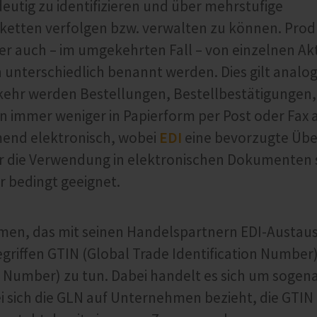
eutig zu identifizieren und über mehrstufige
etten verfolgen bzw. verwalten zu können. Pro
er auch – im umgekehrten Fall – von einzelnen A
 unterschiedlich benannt werden. Dies gilt analog
kehr werden Bestellungen, Bestellbestätigungen,
 immer weniger in Papierform per Post oder Fax 
end elektronisch, wobei
EDI
eine bevorzugte Üb
für die Verwendung in elektronischen Dokumenten 
r bedingt geeignet.
en, das mit seinen Handelspartnern EDI-Austausc
griffen GTIN (Global Trade Identification Number
n Number) zu tun. Dabei handelt es sich um sogen
sich die GLN auf Unternehmen bezieht, die GTIN 