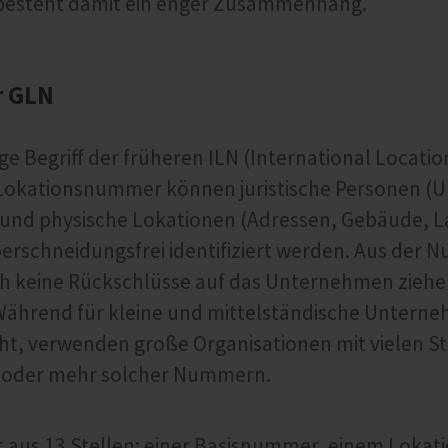
besteht damit ein enger Zusammenhang.
r GLN
ige Begriff der früheren ILN (International Locati
 Lokationsnummer können juristische Personen 
 und physische Lokationen (Adressen, Gebäude, L
erschneidungsfrei identifiziert werden. Aus der 
ch keine Rückschlüsse auf das Unternehmen ziehe
 Während für kleine und mittelständische Unterne
cht, verwenden große Organisationen mit vielen S
0 oder mehr solcher Nummern.
t aus 13 Stellen: einer Basisnummer, einem Lokat