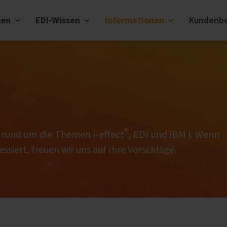
gen
EDI-Wissen
Informationen
Kundenbe
®
l rund um die Themen i‑effect
, EDI und IBM i. Wenn
ssiert, freuen wir uns auf Ihre Vorschläge.