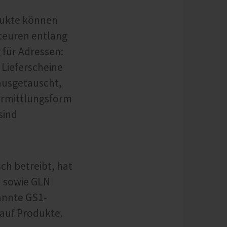
dukte können
kteuren entlang
 für Adressen:
 Lieferscheine
ausgetauscht,
ermittlungsform
sind
h betreibt, hat
) sowie GLN
annte GS1-
auf Produkte.