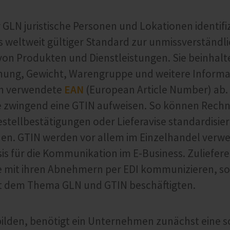
GLN juristische Personen und Lokationen identifi
ls weltweit gültiger Standard zur unmissverständl
on Produkten und Dienstleistungen. Sie beinhalt
ung, Gewicht, Warengruppe und weitere Informa
hin verwendete
EAN
(European Article Number) ab.
e zwingend eine GTIN aufweisen. So können Rech
stellbestätigungen oder Lieferavise standardisier
rden. GTIN werden vor allem im Einzelhandel verwe
sis für die Kommunikation im E-Business. Zuliefere
e mit ihren Abnehmern per EDI kommunizieren, sol
mit dem Thema GLN und GTIN beschäftigten.
bilden, benötigt ein Unternehmen zunächst eine 