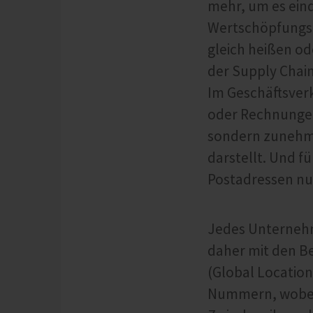
mehr, um es eind
Wertschöpfungsk
gleich heißen od
der Supply Chain
Im Geschäftsver
oder Rechnungen
sondern zunehm
darstellt. Und 
Postadressen nu
Jedes Unternehm
daher mit den Be
(Global Locatio
Nummern, wobei 