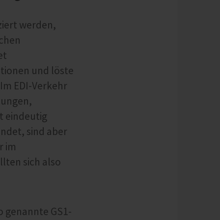
ziert werden,
ichen
et
tionen und löste
 Im EDI-Verkehr
nungen,
t eindeutig
ndet, sind aber
r im
lten sich also
so genannte GS1-