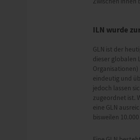
Zwischen ihnen 
ILN wurde zu
GLN ist der heut
dieser globalen
Organisationen)
eindeutig und üb
jedoch lassen si
zugeordnet ist.
eine GLN ausrei
bisweilen 10.00
Eine GLN besteh