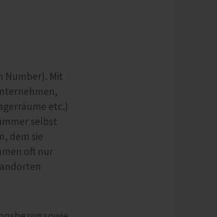
on Number). Mit
(Unternehmen,
agerräume etc.)
Nummer selbst
n, dem sie
hmen oft nur
tandorten
ionsbezug sowie