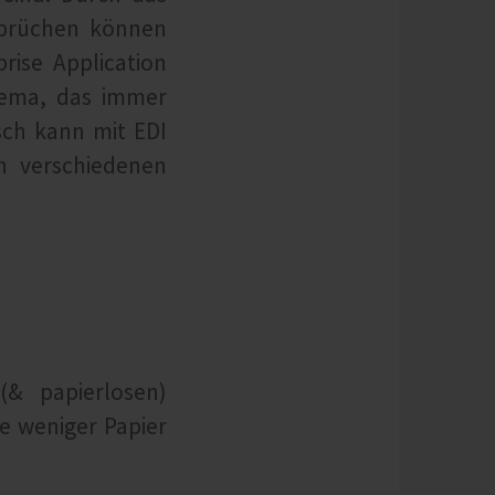
nbrüchen können
rise Application
hema, das immer
sch kann mit EDI
en verschiedenen
(& papierlosen)
e weniger Papier