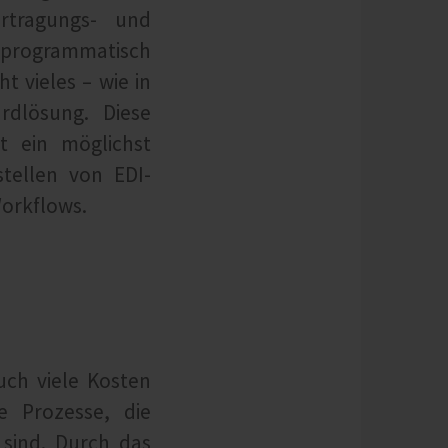
ertragungs- und
nprogrammatisch
 vieles – wie in
rdlösung. Diese
t ein möglichst
stellen von EDI-
orkflows.
uch viele Kosten
e Prozesse, die
 sind. Durch das