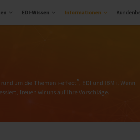
gen
EDI-Wissen
Informationen
Kundenbe
®
l rund um die Themen i‑effect
, EDI und IBM i. Wenn
ssiert, freuen wir uns auf Ihre Vorschläge.