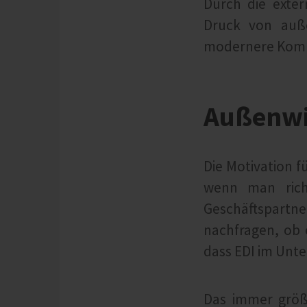
Durch die exter
Druck von auße
modernere Komm
Außenwir
Die Motivation f
wenn man richt
Geschäftspartner
nachfragen, ob 
dass EDI im Unte
Das immer größe