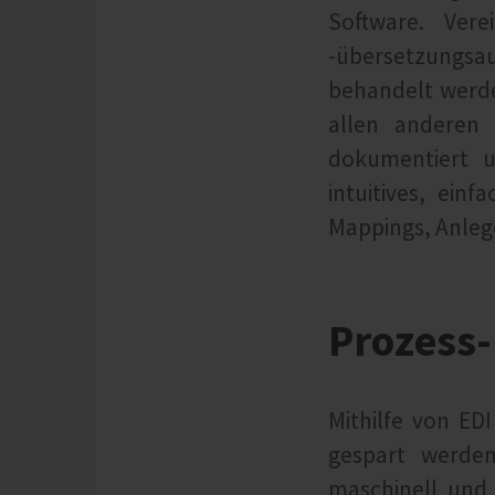
Software. Vere
-übersetzungsa
behandelt werde
allen anderen 
dokumentiert u
intuitives, ein
Mappings, Anleg
Prozess-
Mithilfe von ED
gespart werden
maschinell und 